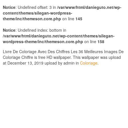
Notice
: Undefined offset: 3 in
/var/www/html/danieguto.net/wp-
content/themes/silegan-wordpress-
theme/inc/themeson.core.php
on line
145
Notice
: Undefined index: bottom in
/var/www/html/danieguto.net/wp-content/themes/silegan-
wordpress-theme/inc/themeson.core.php
on line
158
Livre De Coloriage Avec Des Chiffres Les 36 Meilleures Images De
Coloriage Chiffre is free HD wallpaper. This wallpaper was upload
at December 13, 2019 upload by admin in
Coloriage
.