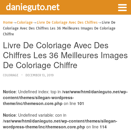
danieguto.net
Home
Coloriage
Livre De Coloriage Avec Des Chiffres
Livre De
Coloriage Avec Des Chiffres Les 36 Meilleures Images De Coloriage
Chiffre
Livre De Coloriage Avec Des
Chiffres Les 36 Meilleures Images
De Coloriage Chiffre
COLORIAGE
DECEMBER 13, 2019
Notice
: Undefined index: top in
/var/www/html/danieguto.net/wp-
content/themes/silegan-wordpress-
theme/inc/themeson.core.php
on line
101
Notice
: Undefined variable: con in
/var/www/html/danieguto.net/wp-content/themes/silegan-
wordpress-theme/inc/themeson.core.php
on line
114