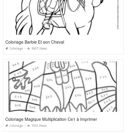
Coloriage Barbie Et son Cheval
Coloriage
1607 Views
Coloriage Magique Multiplication Ce1 à Imprimer
Coloriage
1104 Views