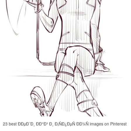
23 best ÐÐµÐ´Ð¸ ÐÐ°Ð³ Ð¸ Ð¡ÑÐ¿ÐµÑ ÐÐ¾Ñ images on Pinterest