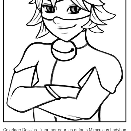
Coloriage Dessins imprimer pour les enfants Miraculous Ladybug