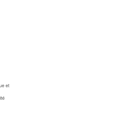
ue et
ité