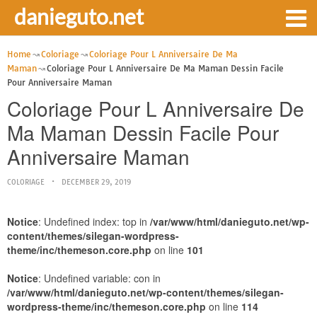
danieguto.net
Home
Coloriage
Coloriage Pour L Anniversaire De Ma
Maman
Coloriage Pour L Anniversaire De Ma Maman Dessin Facile
Pour Anniversaire Maman
Coloriage Pour L Anniversaire De
Ma Maman Dessin Facile Pour
Anniversaire Maman
COLORIAGE
DECEMBER 29, 2019
Notice
: Undefined index: top in
/var/www/html/danieguto.net/wp-
content/themes/silegan-wordpress-
theme/inc/themeson.core.php
on line
101
Notice
: Undefined variable: con in
/var/www/html/danieguto.net/wp-content/themes/silegan-
wordpress-theme/inc/themeson.core.php
on line
114