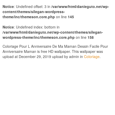
Notice
: Undefined offset: 3 in
/var/www/html/danieguto.net/wp-
content/themes/silegan-wordpress-
theme/inc/themeson.core.php
on line
145
Notice
: Undefined index: bottom in
/var/www/html/danieguto.net/wp-content/themes/silegan-
wordpress-theme/inc/themeson.core.php
on line
158
Coloriage Pour L Anniversaire De Ma Maman Dessin Facile Pour
Anniversaire Maman is free HD wallpaper. This wallpaper was
upload at December 29, 2019 upload by admin in
Coloriage
.