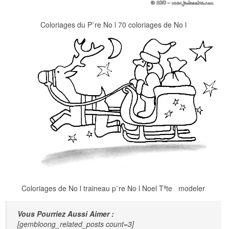
Coloriages du P¨re No l 70 coloriages de No l
Coloriages de No l traineau p¨re No l Noel Tªte modeler
Vous Pourriez Aussi Aimer :
[gembloong_related_posts count=3]