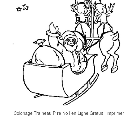
Coloriage Tra neau P¨re No l en Ligne Gratuit imprimer