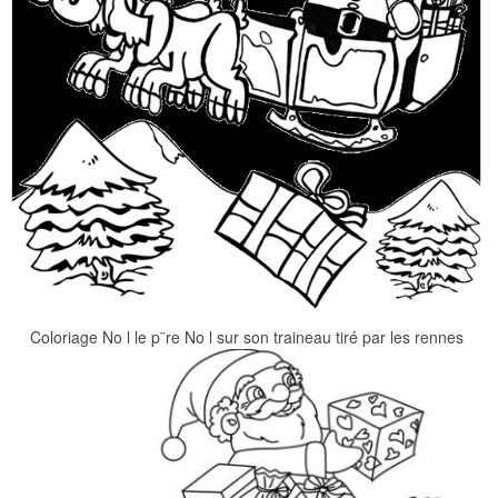
Coloriage No l le p¨re No l sur son traineau tiré par les rennes