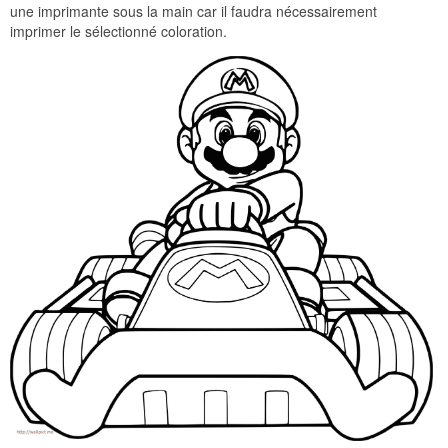
une imprimante sous la main car il faudra nécessairement
imprimer le sélectionné coloration.