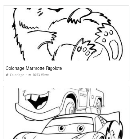
Coloriage Marmotte Rigolote
Coloriage
1053 Views