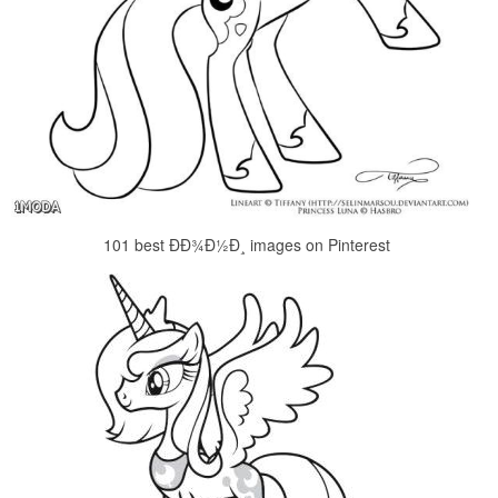
101 best ÐÐ¾Ð½Ð¸ images on Pinterest