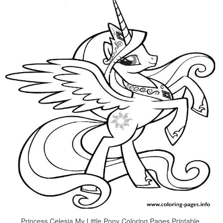
Princess Celesia My Little Pony Coloring Pages Printable