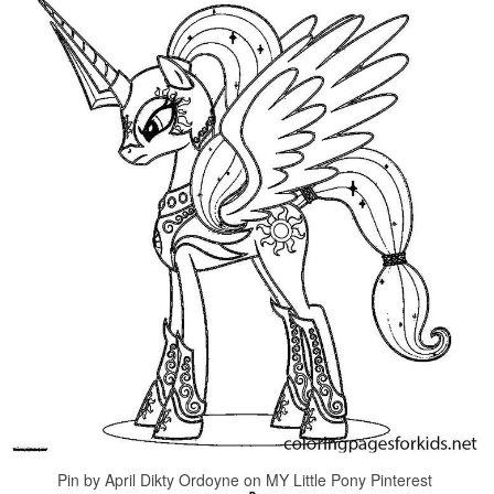
Pin by April Dikty Ordoyne on MY Little Pony Pinterest