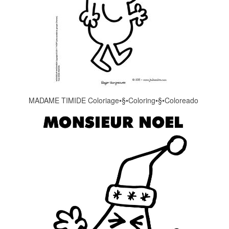
MADAME TIMIDE Coloriage•§•Coloring•§•Coloreado