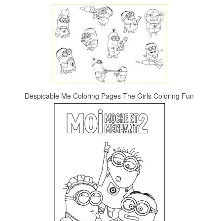
Despicable Me Coloring Pages The Girls Coloring Fun