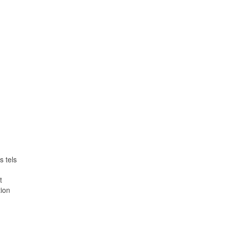
s tels
t
tion