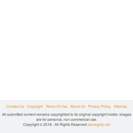
Contact Us
Copyright
Terms Of Use
About Us
Privacy Policy
Sitemap
All submitted content remains copyrighted to its original copyright holder. Images
are for personal, non commercial use.
Copyright © 2018 - All Rights Reserved
danieguto.net