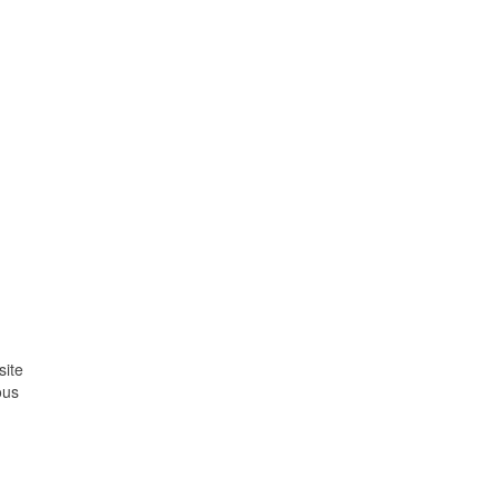
site
ous