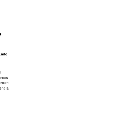
t
urces
erture
ent la