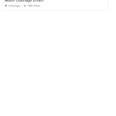
Album Coloriage Enfant
Coloriage
1186 Views