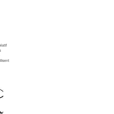
éatif
s
e
lisent