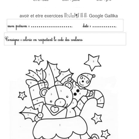
avoir et etre exercices ÎÎ½Î±Î¶Î ÏÎ·ÏÎ· Google Gallika