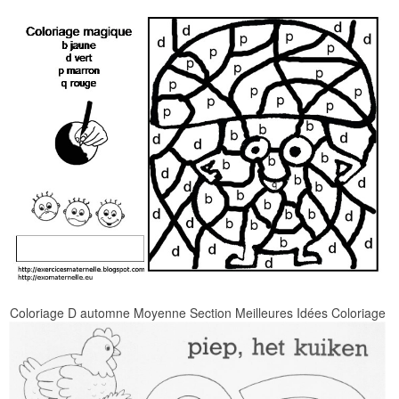
Coloriage D automne Moyenne Section Meilleures Idées Coloriage