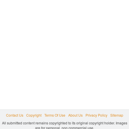
Contact Us
Copyright
Terms Of Use
About Us
Privacy Policy
Sitemap
All submitted content remains copyrighted to its original copyright holder. Images
are for personal, non commercial use.