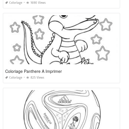
Coloriage
1690 Views
Coloriage Panthere A Imprimer
Coloriage
825 Views