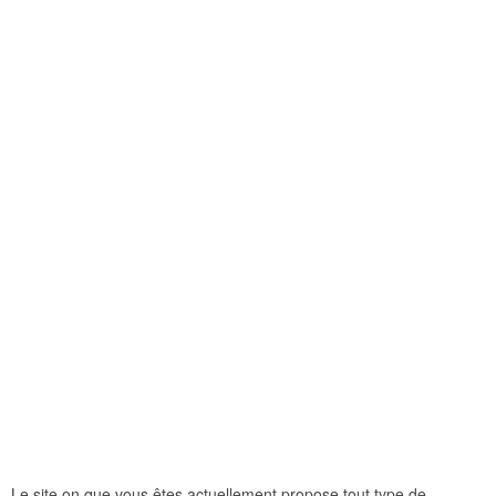
Le site on que vous êtes actuellement propose tout type de