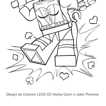
Disegni da Colorare LEGO DC Harley Quinn e Joker Pinterest