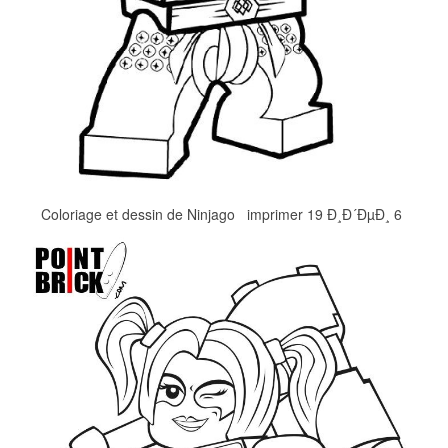
Coloriage et dessin de Ninjago imprimer 19 Ð¸Ð´ÐµÐ¸ 6