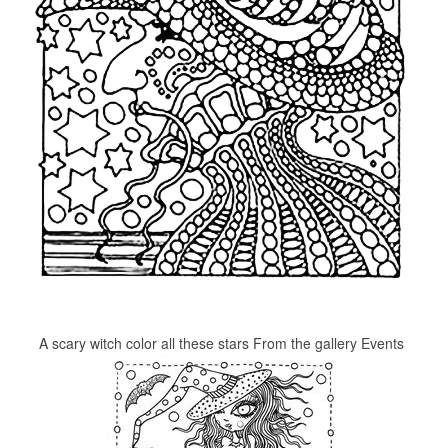
A scary witch color all these stars From the gallery Events