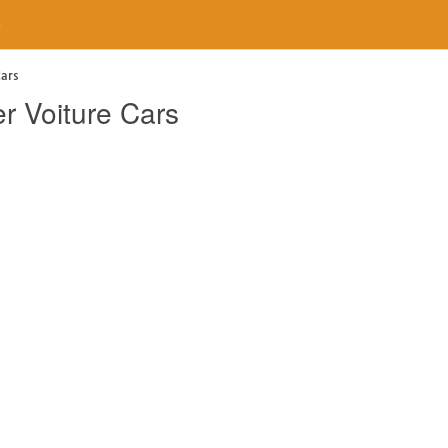
e
Cars
er Voiture Cars