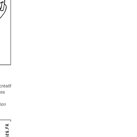
réatif
tes
tion