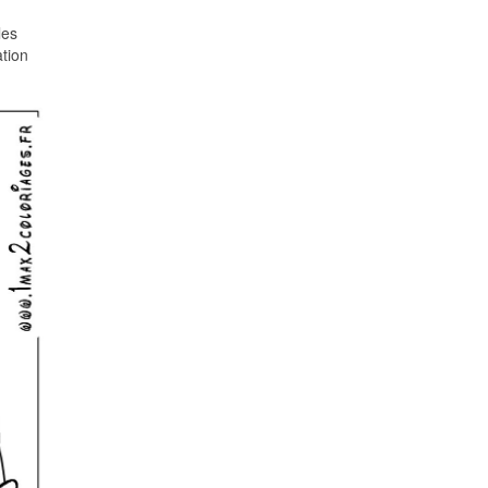
les
ation