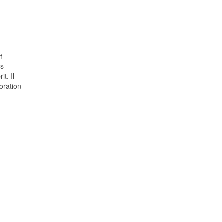
f
es
t. Il
oration