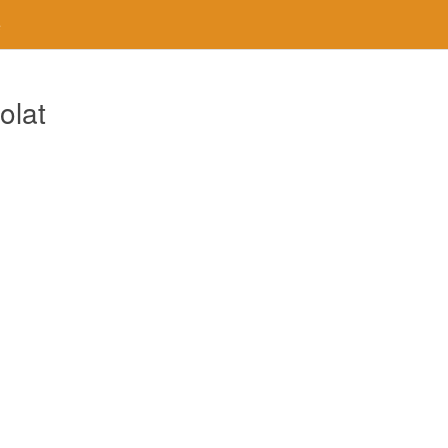
e
olat