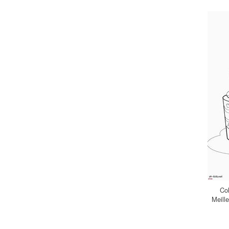
Co
Meill