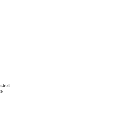
adroit
té