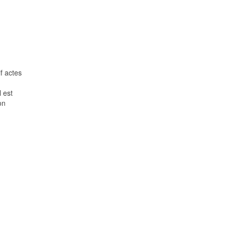
f actes
l est
on