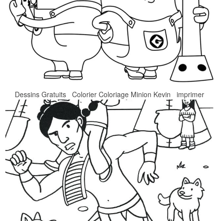
Dessins Gratuits Colorier Coloriage Minion Kevin imprimer