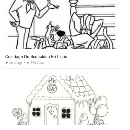
Coloriage De Scoubidou En Ligne
Coloriage
578 Views