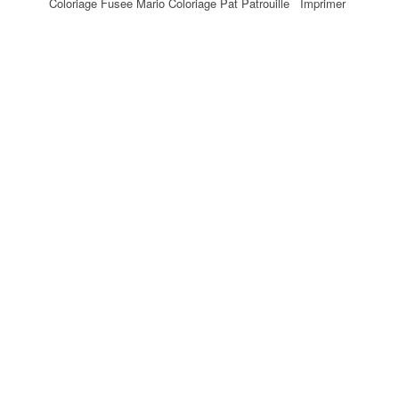
Coloriage Fusee Mario Coloriage Pat Patrouille Imprimer