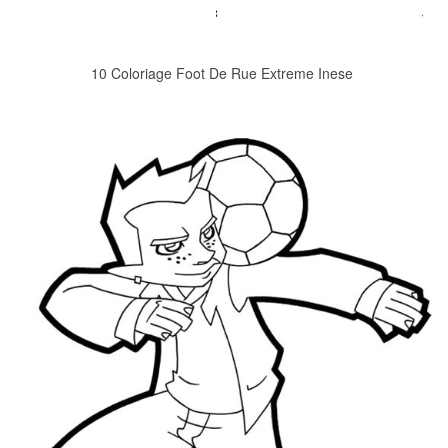
10 Coloriage Foot De Rue Extreme Inese