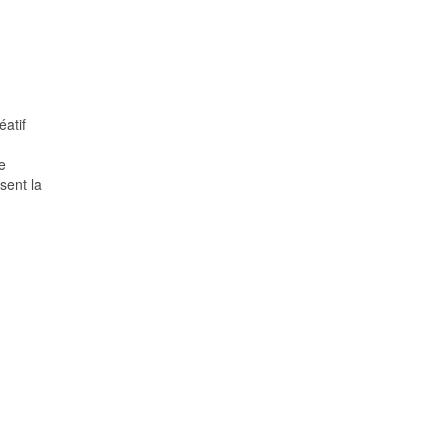
éatif
e
sent la