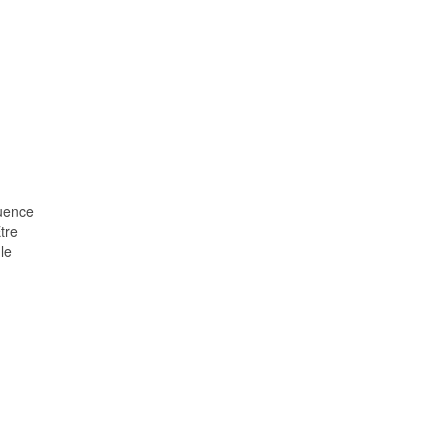
quence
tre
le