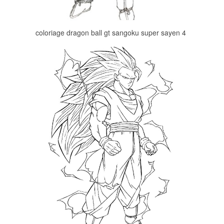
coloriage dragon ball gt sangoku super sayen 4