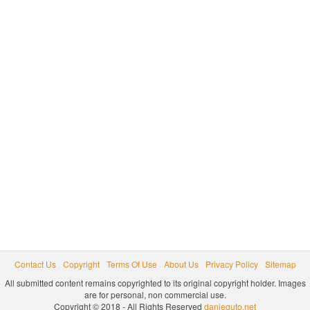
Contact Us
Copyright
Terms Of Use
About Us
Privacy Policy
Sitemap
All submitted content remains copyrighted to its original copyright holder. Images
are for personal, non commercial use.
Copyright © 2018 - All Rights Reserved
danieguto.net