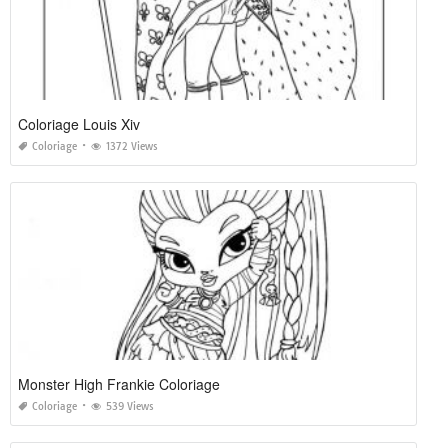
Coloriage Louis Xiv
Coloriage
1372 Views
Monster High Frankie Coloriage
Coloriage
539 Views