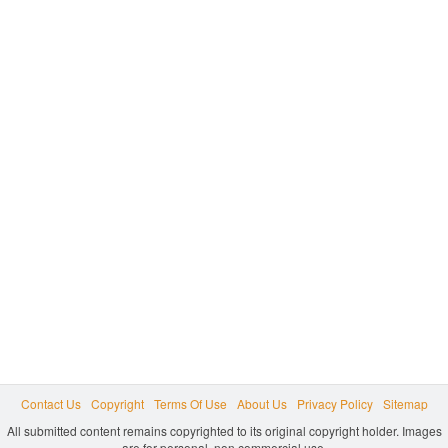
Contact Us
Copyright
Terms Of Use
About Us
Privacy Policy
Sitemap
All submitted content remains copyrighted to its original copyright holder. Images
are for personal, non commercial use.