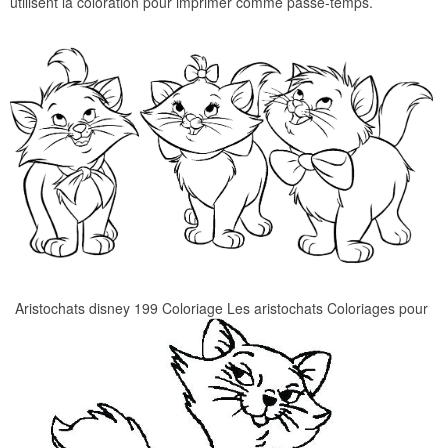
utilisent la coloration pour imprimer comme passe-temps.
Aristochats disney 199 Coloriage Les aristochats Coloriages pour