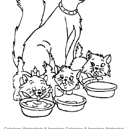
Coloriage Aristochats A Imprimer Coloriage A Imprimer Aristochat