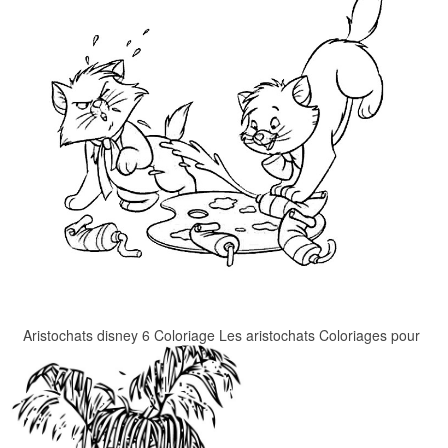
Aristochats disney 6 Coloriage Les aristochats Coloriages pour