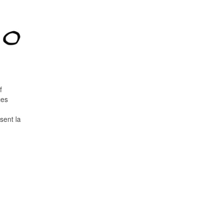
f
ces
sent la