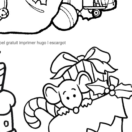
oel gratuit imprimer hugo l escargot