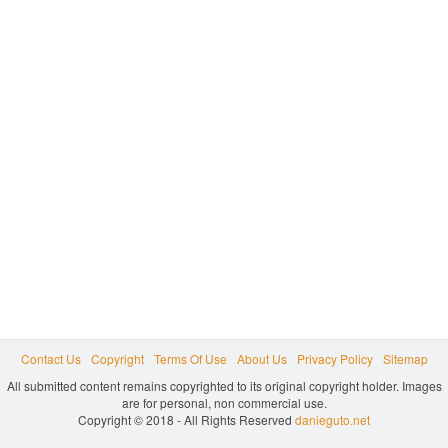
Contact Us
Copyright
Terms Of Use
About Us
Privacy Policy
Sitemap
All submitted content remains copyrighted to its original copyright holder. Images
are for personal, non commercial use.
Copyright © 2018 - All Rights Reserved
danieguto.net