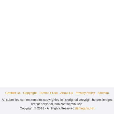
Contact Us
Copyright
Terms Of Use
About Us
Privacy Policy
Sitemap
All submitted content remains copyrighted to its original copyright holder. Images
are for personal, non commercial use.
Copyright © 2018 - All Rights Reserved
danieguto.net