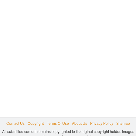
Contact Us
Copyright
Terms Of Use
About Us
Privacy Policy
Sitemap
All submitted content remains copyrighted to its original copyright holder. Images