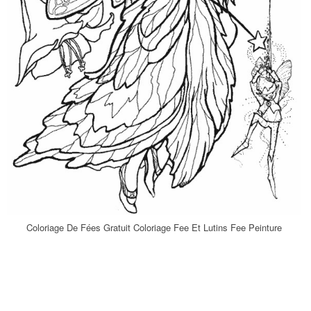
Coloriage De Fées Gratuit Coloriage Fee Et Lutins Fee Peinture