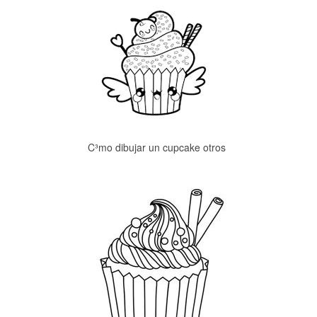
C³mo dibujar un cupcake otros