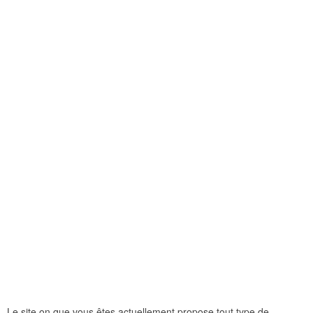
Le site on que vous êtes actuellement propose tout type de