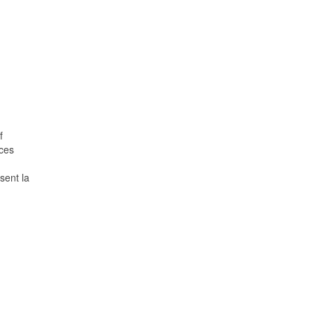
f
rces
sent la