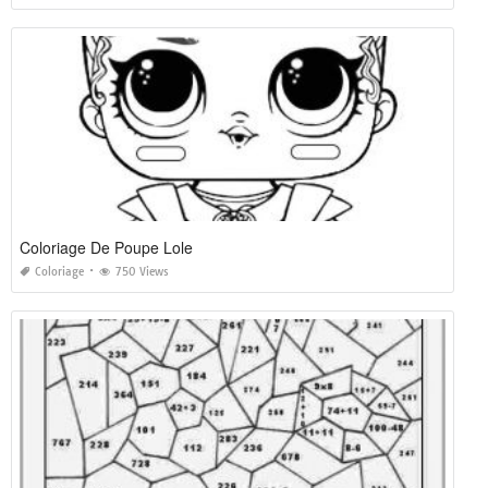
Coloriage De Poupe Lole
Coloriage
750 Views