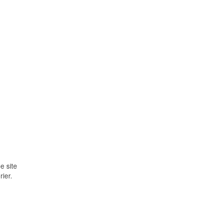
e site
ier.