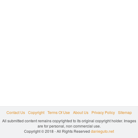
Contact Us
Copyright
Terms Of Use
About Us
Privacy Policy
Sitemap
All submitted content remains copyrighted to its original copyright holder. Images
are for personal, non commercial use.
Copyright © 2018 - All Rights Reserved
danieguto.net