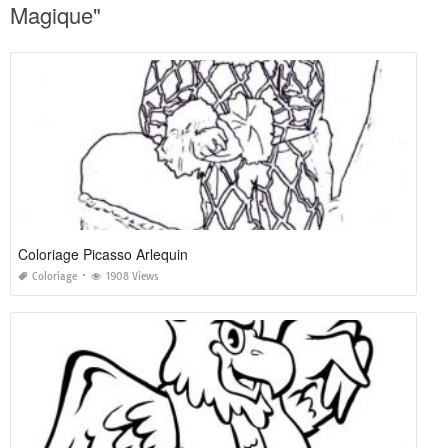
Magique"
Coloriage Picasso Arlequin
Coloriage
1908 Views