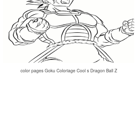
color pages Goku Coloriage Cool s Dragon Ball Z