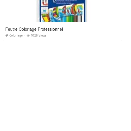
Feutre Coloriage Professionnel
Coloriage
1028 Views