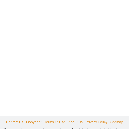
Contact Us
Copyright
Terms Of Use
About Us
Privacy Policy
Sitemap