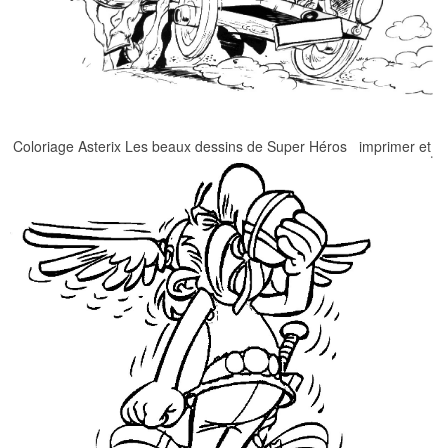
Coloriage Asterix Les beaux dessins de Super Héros imprimer et