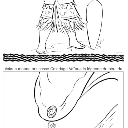
Vaiana moana princesse Coloriage Va¯ana la légende du bout du