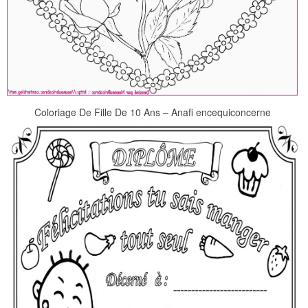
Coloriage De Fille De 10 Ans – Anafi encequiconcerne