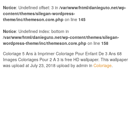
Notice
: Undefined offset: 3 in
/var/www/html/danieguto.net/wp-
content/themes/silegan-wordpress-
theme/inc/themeson.core.php
on line
145
Notice
: Undefined index: bottom in
/var/www/html/danieguto.net/wp-content/themes/silegan-
wordpress-theme/inc/themeson.core.php
on line
158
Coloriage 5 Ans à Imprimer Coloriage Pour Enfant De 3 Ans 68
Images Coloriages Pour 2 A 3 is free HD wallpaper. This wallpaper
was upload at July 23, 2018 upload by admin in
Coloriage
.