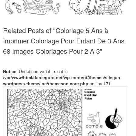
Related Posts of "Coloriage 5 Ans à
Imprimer Coloriage Pour Enfant De 3 Ans
68 Images Coloriages Pour 2 A 3"
Notice
: Undefined variable: cat in
/var/www/html/danieguto.net/wp-content/themes/silegan-
wordpress-theme/inc/themeson.core.php
on line
171